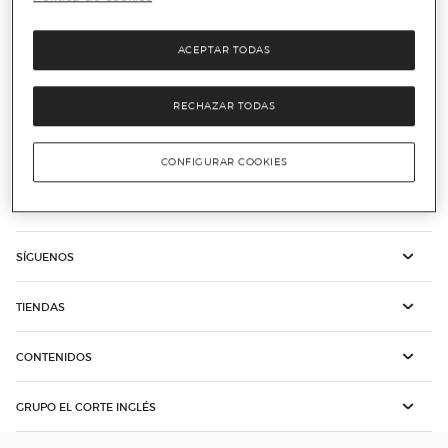
ACEPTAR TODAS
El Corte Inglés PLUS
Nuestra tarjeta
RECHAZAR TODAS
Atención al cliente
Ayuda
CONFIGURAR COOKIES
COMPRA ONLINE
SÍGUENOS
TIENDAS
CONTENIDOS
GRUPO EL CORTE INGLÉS