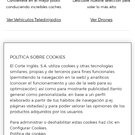
Conviértete en el mejor piloto
Descubre nuestra selección para
conduciendo increíbles coches.
volar lo más alto
Ver Vehículos Teledirigidos
Ver Drones
No te pierdas nada
POLÍTICA SOBRE COOKIES
El Corte Inglés, S.A. utiliza cookies y otras tecnologías
Accede a promociones exclusivas, descuentos y novedades
similares, propias y de terceros para fines funcionales
(permitiendo la navegación en la web) y analíticos
Email
(conocer el funcionamiento y uso de la web para su
optimización), así como para mostrarte publicidad (tanto
ENVIAR
general como personalizada, en base a un perfil
elaborado a partir de tus hábitos de navegación p.ej.
páginas visitadas) y para poder valorar las opiniones de los
He leído y acepto
la política de privacidad y condiciones de
productos adquiridos por los usuarios.
subscripción
a la newsletter
Para administrar o deshabilitar estas cookies haz clic en
Configurar Cookies.
Política de cookies