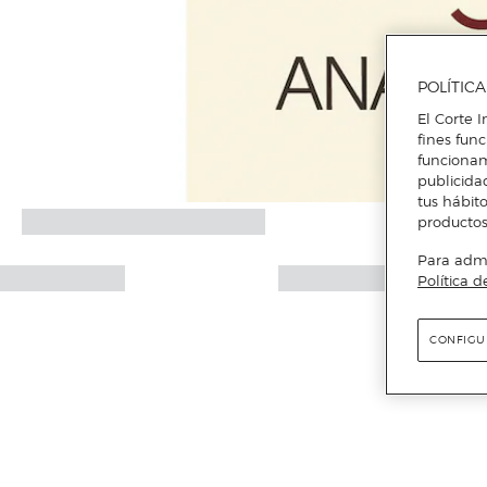
POLÍTIC
El Corte I
fines fun
funcionam
publicida
tus hábito
productos
Para admin
Política d
CONFIGU