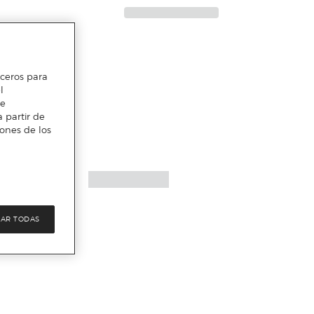
erceros para
l
te
 partir de
iones de los
AR TODAS