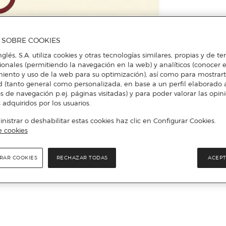
A SOBRE COOKIES
nglés, S.A. utiliza cookies y otras tecnologías similares, propias y de t
cionales (permitiendo la navegación en la web) y analíticos (conocer e
iento y uso de la web para su optimización), así como para mostrar
d (tanto general como personalizada, en base a un perfil elaborado a
s de navegación p.ej. páginas visitadas) y para poder valorar las opin
 adquiridos por los usuarios.
istrar o deshabilitar estas cookies haz clic en Configurar Cookies.
e cookies
RAR COOKIES
RECHAZAR TODAS
ACEPT