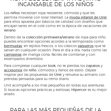
INCANSABLE DE LOS NIÑOS
niños
Los
necesitan ropa resistente, cómoda y que les
moda infantil de Unit
permita moverse con total libertad. La
para ellos apuesta por básicos de calidad con diseños que
encajan tanto en el cole como en la época de vacaciones de
verano
.
colección primavera/verano
Dentro de la
de ropa para niño,
puedes encontrar opciones acordes a la termporada como
bermudas
vaqueros
, en tejidos frescos, o los clásicos
que te
salvan en cualquier ocasión. Para el día a día, nada como las
camisetas
de manga corta, fáciles de combinar y con
estampados divertidos.
look
zapatos
Para completar cualquier
, no te pierdas los
y
accesorios
niño
de
, cómodos y llenos de estilo. Déjate
Unit
inspirar por las propuestas de
y renueva su armario con
prendas pensadas para su ritmo diario.
Unit acompaña a los más pequeños en todas sus aventuras.
Hipercor
Si buscas opciones prácticas y estilosas,
es tu mejor
aliado.
PARA LAS MÁS PEQUEÑAS DE LA