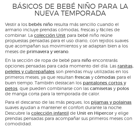
BÁSICOS DE BEBÉ NIÑO PARA LA
NUEVA TEMPORADA
bebés niño
Vestir a los
resulta más sencillo cuando el
armario incluye prendas cómodas, frescas y fáciles de
colección Unit
combinar. La
para bebé niño reúne
propuestas pensadas para el uso diario, con tejidos suaves
que acompañan sus movimientos y se adaptan bien a los
primavera y verano
meses de
.
niño
En la sección de ropa de bebé para
encontrarás
ranitas,
opciones pensadas para cada momento del día. Las
peleles y cubrepañales
son prendas muy utilizadas en los
frescas
cómodas
primeros meses, ya que resultan
y
para el
pantalones cortos y
buen tiempo. También destacan los
petos
camisetas
polos
, que pueden combinarse con las
y
de manga corta para la temporada de calor.
pijamas y polainas
Para el descanso de las más peques, los
suaves ayudan a mantener el confort durante la noche.
colección infantil
Unit en Hipercor
Descubre la
de
y elige
prendas pensadas para acompañar sus primeros meses con
comodidad.