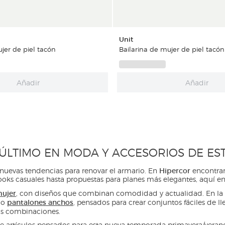
Unit
jer de piel tacón
Bailarina de mujer de piel tacón
Añadir
Añadir
ÚLTIMO EN MODA Y ACCESORIOS DE E
Hipercor
nuevas tendencias para renovar el armario. En
encontrar
ks casuales hasta propuestas para planes más elegantes, aquí en
mujer
, con diseños que combinan comodidad y actualidad. En la c
pantalones anchos
o
, pensados para crear conjuntos fáciles de l
las combinaciones.
de artículos pensados para esta nueva temporada primavera/veran