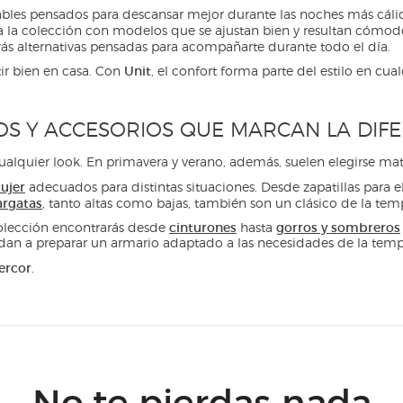
adables pensados para descansar mejor durante las noches más cá
la colección con modelos que se ajustan bien y resultan cómodo
ás alternativas pensadas para acompañarte durante todo el día.
Unit
ir bien en casa. Con
, el confort forma parte del estilo en c
S Y ACCESORIOS QUE MARCAN LA DIF
alquier look. En primavera y verano, además, suelen elegirse mate
ujer
adecuados para distintas situaciones. Desde zapatillas para
argatas
, tanto altas como bajas, también son un clásico de la te
cinturones
gorros y sombreros
olección encontrarás desde
hasta
yudan a preparar un armario adaptado a las necesidades de la tem
ercor
.
No te pierdas nada