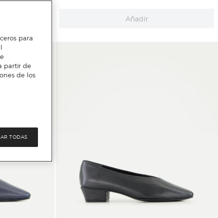
Añadir
erceros para
l
te
 partir de
iones de los
AR TODAS