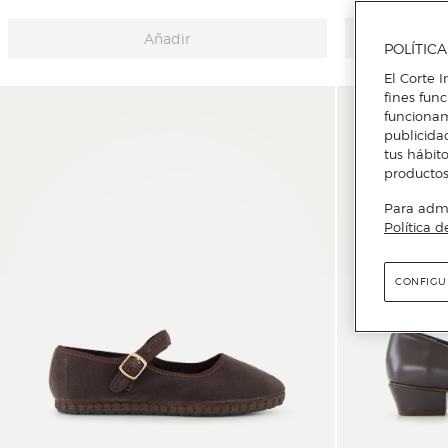
Añadir
POLÍTIC
El Corte I
fines fun
funcionam
publicida
tus hábito
productos
Para admin
Política d
CONFIGU