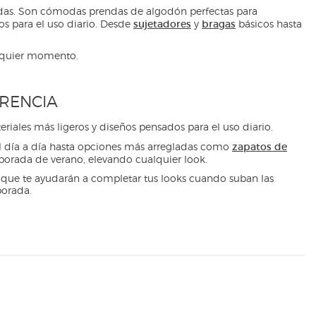
lidas. Son cómodas prendas de algodón perfectas para
sujetadores
bragas
s para el uso diario. Desde
y
básicos hasta
ualquier momento.
ERENCIA
riales más ligeros y diseños pensados para el uso diario.
zapatos de
 el día a día hasta opciones más arregladas como
mporada de verano, elevando cualquier look.
que te ayudarán a completar tus looks cuando suban las
porada.