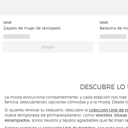
Unit
Unit
Zapato de mujer de terciopelo
Bailarina de mu
Añadir
DESCUBRE LO 
La moda evoluciona constantemente, y cada estación nos trae 
familia, descubriendo opciones cómodas y a la moda. Desde loo
colección Unit de 
Si quieres renovar tu vestuario, descubre la
vestidos
blusas
nueva temporada de primavera/verano, como
,
estampados
, tonos neutros y tejidos agradables que facilitan 
colección Unit de hombre
Explora también la
, con todo tipo 