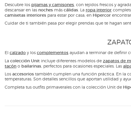
pijamas y camisones
Descubre los
, con tejidos frescos y agr
noches
cálidas
ropa interior
descansar en las
más
. La
completa 
camisetas interiores
Hipercor
para estar por casa, en
encontrar
Cuidar de ti también pasa por elegir prendas que te hagan sent
ZAPATO
calzado
complementos
El
y los
ayudan a terminar de definir cu
colección Unit
zapatos de m
La
incluye diferentes modelos de
tacón
bailarinas
alp
o
, perfectos para ocasiones especiales. Las
accesorios
Los
también cumplen una función práctica. En la c
temperaturas. Son detalles sencillos que aportan utilidad y a
Hip
Completa tus outfits primaverales con la colección Unit de