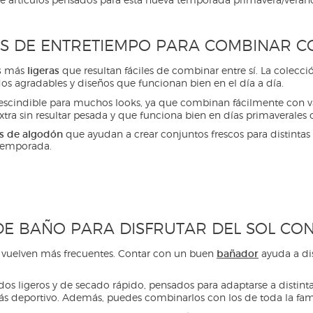
S DE ENTRETIEMPO PARA COMBINAR C
s
ligeras
más
que resultan fáciles de combinar entre sí. La colecc
idos agradables y diseños que funcionan bien en el día a día.
escindible para muchos looks, ya que combinan fácilmente con va
ra sin resultar pesada y que funciona bien en días primaverales o
s de algodón
que ayudan a crear conjuntos frescos para distintas
 temporada.
E BAÑO PARA DISFRUTAR DEL SOL CON
bañador
 se vuelven más frecuentes. Contar con un buen
ayuda a di
s ligeros y de secado rápido, pensados para adaptarse a distintas
ás deportivo. Además, puedes combinarlos con los de toda la fami