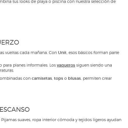
mbina tus looks de playa o piscina con nuestra selección de
UERZO
Unit
chas vueltas cada mañana. Con
, esos básicos forman parte
vaqueros
o para planes informales. Los
siguen siendo una
aturas.
camisetas
tops
blusas
. Combinadas con
,
o
, permiten crear
DESCANSO
 Pijamas suaves, ropa interior cómoda y tejidos ligeros ayudan