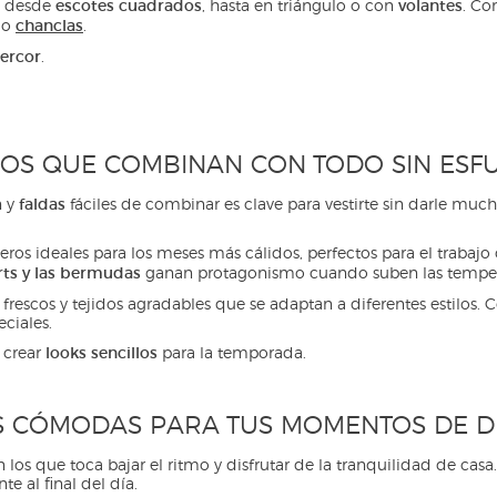
escotes cuadrados
volantes
, desde
, hasta en triángulo o con
. Co
chanclas
o
.
ercor
.
COS QUE COMBINAN CON TODO SIN ESF
faldas
n y
fáciles de combinar es clave para vestirte sin darle mu
ros ideales para los meses más cálidos, perfectos para el trabajo 
rts y las bermudas
ganan protagonismo cuando suben las temper
 frescos y tejidos agradables que se adaptan a diferentes estilos
ciales.
looks sencillos
 crear
para la temporada.
 CÓMODAS PARA TUS MOMENTOS DE 
s que toca bajar el ritmo y disfrutar de la tranquilidad de casa.
e al final del día.