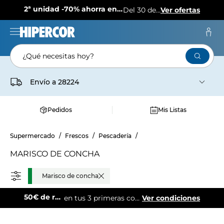
2ª unidad -70% ahorra en más de 1.000 productos
Del 30 de julio al 12 de agosto
Ver ofertas
¿Qué necesitas hoy?
Envío a
28224
Pedidos
Mis Listas
Supermercado
Frescos
Pescadería
MARISCO DE CONCHA
Marisco de concha
50€ de regalo
en tus 3 primeras compras online.
Ver condiciones