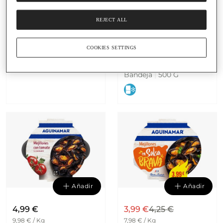
Añadir
Añadir
REJECT ALL
13,75 € / Kg
4,99 €
Chirlas
9,98 € / Kg
COOKIES SETTINGS
mejillones cocidos en su
jugo AGUINAMAR
Bandeja
|
500 G
Añadir
Añadir
4,99 €
3,99 €
4,25 €
9,98 € / Kg
7,98 € / Kg