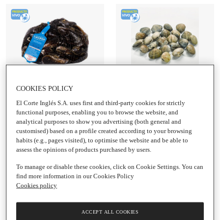
Añadir
Añadir
COOKIES POLICY
3,90 €
48,95 € / Kg
El Corte Inglés S.A. uses first and third-party cookies for strictly
Mejillón gallego extra
Almeja japónica gallega
functional purposes, enabling you to browse the website, and
Bolsa
|
1 Kg
especial marinera
analytical purposes to show you advertising (both general and
customised) based on a profile created according to your browsing
habits (e.g., pages visited), to optimise the website and be able to
assess the opinions of products purchased by users.
To manage or disable these cookies, click on Cookie Settings. You can
find more information in our Cookies Policy
Cookies policy
ACCEPT ALL COOKIES