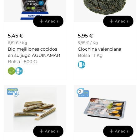
Añadir
Añadir
5,45 €
5,95 €
6,81 € / Kg
5,95 € / Kg
Bio mejillones cocidos
Clochina valenciana
en su jugo AGUINAMAR
Bolsa
|
1 Kg
Bolsa
|
800 G
2
DÍAS
FRESCO
Añadir
Añadir