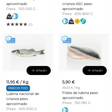
aproximado
crianza ASC peso
Pieza
|
100-200 G
aproximado
Pieza
|
600-800 G
(1)
2
2
DÍAS
DÍAS
FRESCO
FRESCO
Añadir
Añadir
11,95 € / Kg
5,90 €
39,33 € / Kg
Filete de lubina peso
Lubina nacional de
aproximado
crianza peso
Pieza
|
150-180 G
aproximado
Pieza
|
400-600 G