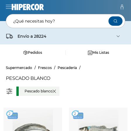
¿Qué necesitas hoy?
Envío a
28224
Pedidos
Mis Listas
Supermercado
Frescos
Pescadería
PESCADO BLANCO
Pescado blanco
2
2
DÍAS
DÍAS
FRESCO
FRESCO