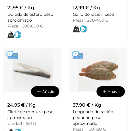
21,95 € / Kg
12,99 € / Kg
Dorada de estero peso
Gallo de ración peso
aproximado
Pieza
|
200-400 G
Pieza
|
600-800 G
2
2
DÍAS
DÍAS
FRESCO
FRESCO
Añadir
Añadir
24,95 € / Kg
37,90 € / Kg
Filete de merluza peso
Lenguado de ración
aproximado
pequeño peso
Unidad
|
150 G
aproximado
Pieza
|
100-150 G