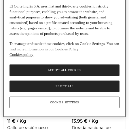
20,99 € / Kg
11,95 € / Kg
El Corte Inglés S.A. uses first and third-party cookies for strictly
functional purposes, enabling you to browse the website, and
Merluza de pincho peso
analytical purposes to show you advertising (both general and
aproximado
Dorada nacional de
customised) based on a profile created according to your browsing
Pieza
|
1-2 Kg
crianza peso
habits (e.g., pages visited), to optimise the website and be able to
aproximado
assess the opinions of products purchased by users.
Pieza
|
400-600 G
To manage or disable these cookies, click on Cookie Settings. You can
find more information in our Cookies Policy
(1)
Cookies policy
ACCEPT ALL COOKIES
2
2
DÍAS
DÍAS
FRESCO
FRESCO
REJECT ALL
COOKIES SETTINGS
Añadir
Añadir
11 € / Kg
13,95 € / Kg
Gallo de ración peso
Dorada nacional de