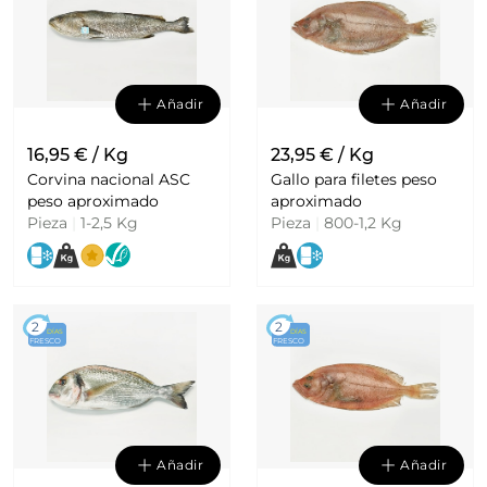
Añadir
Añadir
16,95 € / Kg
23,95 € / Kg
Corvina nacional ASC
Gallo para filetes peso
peso aproximado
aproximado
Pieza
|
1-2,5 Kg
Pieza
|
800-1,2 Kg
2
2
DÍAS
DÍAS
FRESCO
FRESCO
Añadir
Añadir