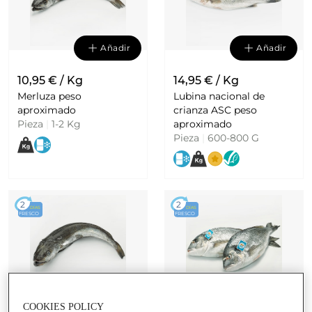
Añadir
Añadir
10,95 € / Kg
14,95 € / Kg
Merluza peso
Lubina nacional de
aproximado
crianza ASC peso
Pieza
|
1-2 Kg
aproximado
Pieza
|
600-800 G
2
2
DÍAS
DÍAS
FRESCO
FRESCO
Añadir
Añadir
COOKIES POLICY