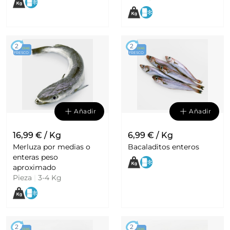
2
2
DÍAS
DÍAS
FRESCO
FRESCO
Añadir
Añadir
16,99 € / Kg
6,99 € / Kg
Merluza por medias o
Bacaladitos enteros
enteras peso
aproximado
Pieza
|
3-4 Kg
2
2
DÍAS
DÍAS