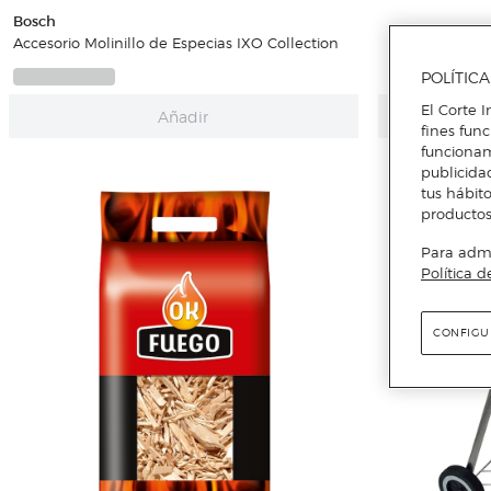
Bosch
Accesorio Molinillo de Especias IXO Collection
POLÍTIC
El Corte I
Añadir
fines fun
funcionam
publicida
tus hábito
productos
Para admin
Política d
CONFIGU