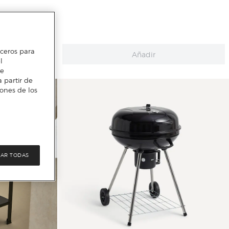
erceros para
Añadir
l
te
 partir de
iones de los
AR TODAS