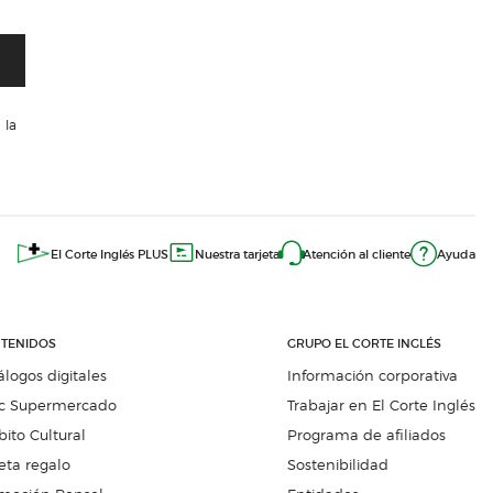
 la
El Corte Inglés PLUS
Nuestra tarjeta
Atención al cliente
Ayuda
TENIDOS
GRUPO EL CORTE INGLÉS
álogos digitales
Información corporativa
c Supermercado
Trabajar en El Corte Inglés
ito Cultural
Programa de afiliados
eta regalo
Sostenibilidad