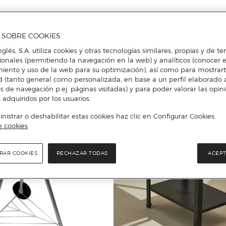
A SOBRE COOKIES
nglés, S.A. utiliza cookies y otras tecnologías similares, propias y de t
Añadir
Añadir
cionales (permitiendo la navegación en la web) y analíticos (conocer e
iento y uso de la web para su optimización), así como para mostrar
d (tanto general como personalizada, en base a un perfil elaborado a
s de navegación p.ej. páginas visitadas) y para poder valorar las opin
 adquiridos por los usuarios.
istrar o deshabilitar estas cookies haz clic en Configurar Cookies.
e cookies
RAR COOKIES
RECHAZAR TODAS
ACEPT