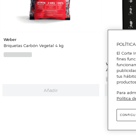
Weber
POLÍTIC
Briquetas Carbón Vegetal 4 kg
El Corte I
fines fun
Weber
funcionam
Astillas Ahuma
publicida
tus hábito
productos
Añadir
Para admin
Política d
CONFIGU