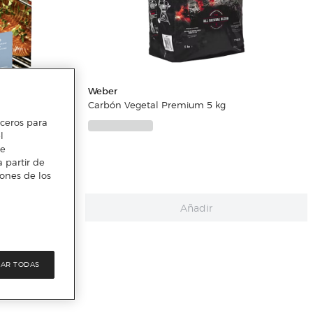
Weber
Carbón Vegetal Premium 5 kg
erceros para
l
te
scos 700 g
 partir de
iones de los
Añadir
AR TODAS