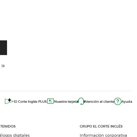
 la
El Corte Inglés PLUS
Nuestra tarjeta
Atención al cliente
Ayuda
TENIDOS
GRUPO EL CORTE INGLÉS
álogos digitales
Información corporativa