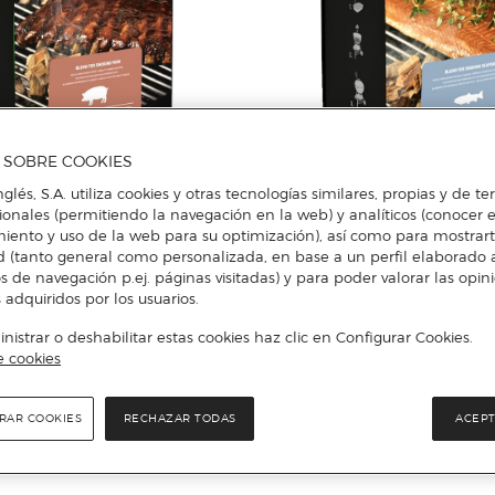
A SOBRE COOKIES
nglés, S.A. utiliza cookies y otras tecnologías similares, propias y de t
cionales (permitiendo la navegación en la web) y analíticos (conocer e
Weber
iento y uso de la web para su optimización), así como para mostrar
r Cerdo 700 g
Astillas Ahumar Pescados y Mari
d (tanto general como personalizada, en base a un perfil elaborado a
s de navegación p.ej. páginas visitadas) y para poder valorar las opin
 adquiridos por los usuarios.
Añadir
Añadir
istrar o deshabilitar estas cookies haz clic en Configurar Cookies.
e cookies
RAR COOKIES
RECHAZAR TODAS
ACEPT