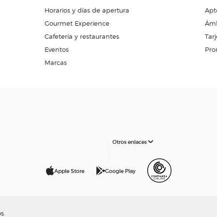
Horarios y días de apertura
Apt
Gourmet Experience
Ámb
Cafetería y restaurantes
Tarj
Eventos
Pro
Marcas
Otros enlaces
Apple Store
Google Play
s.