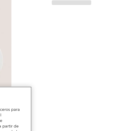
erceros para
l
te
 partir de