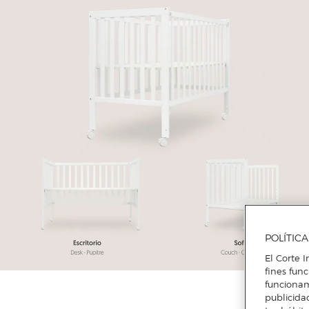
POLÍTIC
El Corte I
fines fun
funcionam
publicida