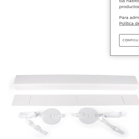
tus hábito
productos
Para admin
Política d
CONFIGU