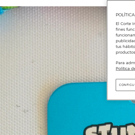
POLÍTIC
El Corte I
fines fun
funcionam
publicida
tus hábito
productos
Para admin
Política d
CONFIGU