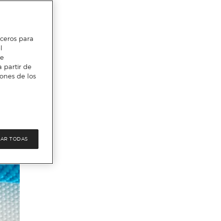
erceros para
l
te
 partir de
iones de los
AR TODAS