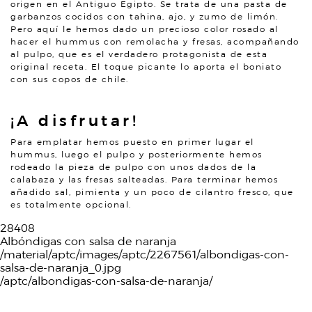
origen en el Antiguo Egipto. Se trata de una pasta de
garbanzos cocidos con tahina, ajo, y zumo de limón.
Pero aquí le hemos dado un precioso color rosado al
hacer el hummus con remolacha y fresas, acompañando
al pulpo, que es el verdadero protagonista de esta
original receta. El toque picante lo aporta el boniato
con sus copos de chile.
¡A disfrutar!
Para emplatar hemos puesto en primer lugar el
hummus, luego el pulpo y posteriormente hemos
rodeado la pieza de pulpo con unos dados de la
calabaza y las fresas salteadas. Para terminar hemos
añadido sal, pimienta y un poco de cilantro fresco, que
es totalmente opcional.
28408
Albóndigas con salsa de naranja
/material/aptc/images/aptc/2267561/albondigas-con-
salsa-de-naranja_0.jpg
/aptc/albondigas-con-salsa-de-naranja/