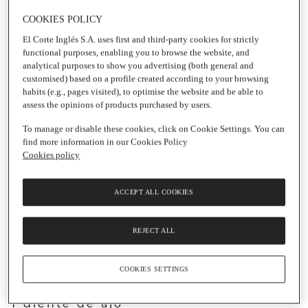
Aceite de oliva
1/2 cucharadita
COOKIES POLICY
virgen extra
de sal
El Corte Inglés S.A. uses first and third-party cookies for strictly
1/2 limón (zumo)
functional purposes, enabling you to browse the website, and
Para el hummus
analytical purposes to show you advertising (both general and
de fresa y
Para el boniato:
customised) based on a profile created according to your browsing
habits (e.g., pages visited), to optimise the website and be able to
remolacha:
2 boniatos
assess the opinions of products purchased by users.
400 g de
Sal
To manage or disable these cookies, click on Cookie Settings. You can
garbanzos
Pimienta
find more information in our Cookies Policy
Cookies policy
cocidos
Copos de chile
300 g de fresas
Pimentón dulce
ACCEPT ALL COOKIES
200 g de
Para la
remolacha cocida
REJECT ALL
decoración:
50 ml de Aceite
Fresas salteadas
de oliva virgen
COOKIES SETTINGS
en aceite de oliva
extra
virgen extra
1 diente de ajo