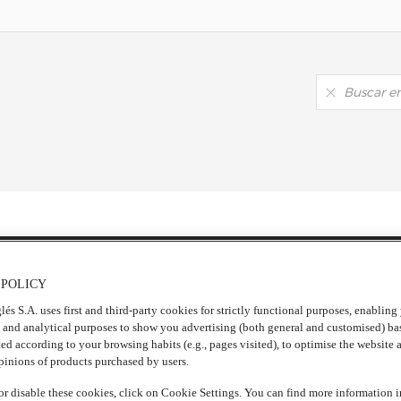
RECETAS PROTEÍCAS
 POLICY
Las más buscadas
lés S.A. uses first and third-party cookies for strictly functional purposes, enablin
Recetas
, and analytical purposes to show you advertising (both general and customised) ba
ted according to your browsing habits (e.g., pages visited), to optimise the website 
opinions of products purchased by users.
itomarinadoconmanzana.jpg
r disable these cookies, click on Cookie Settings. You can find more information 