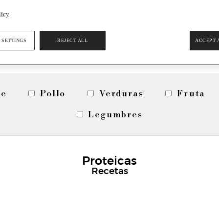
licy
 SETTINGS
REJECT ALL
ACCEPT 
ne
Pollo
Verduras
Fruta
Legumbres
Proteicas
Recetas