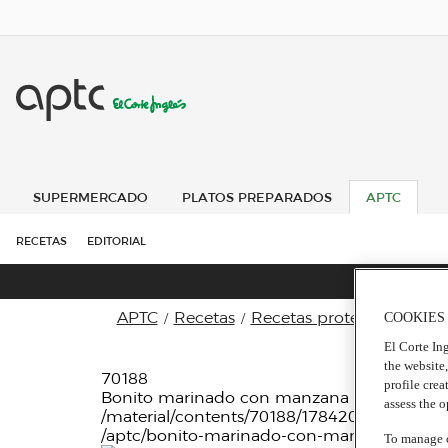
SUPERMERCADO
PLATOS PREPARADOS
APTC
RECETAS
EDITORIAL
APTC
Recetas
Recetas proteicas
COOKIES
El Corte Ing
the website
70188
profile crea
Bonito marinado con manzana
assess the 
/material/contents/70188/1784203029_bon
/aptc/bonito-marinado-con-manzana/
To manage o