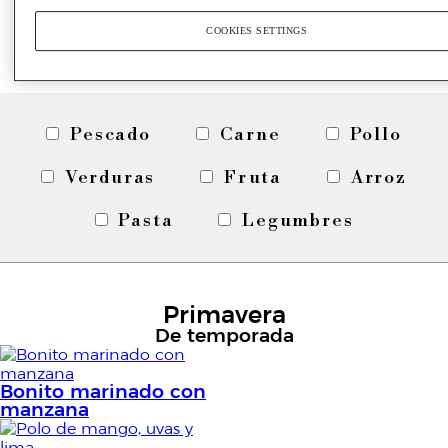
Pincho de bacalao
COOKIES SETTINGS
con alioli de ajo negro
y eneldo
Pescado
Carne
Pollo
Verduras
Fruta
Arroz
Pasta
Legumbres
Primavera
De temporada
Bonito marinado con
manzana