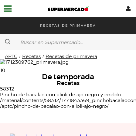
RECETAS DE PRIMAVERA
APTC
Recetas
Recetas de primavera
Horarios de entrega
10
De temporada
Supermercado
Recetas
Platos preparados
58312
Aptc
Pincho de bacalao con alioli de ajo negro y eneldo
ECO
/material/contents/58312/1771843369_pinchobacalaoconal
Nuestras marcas
/aptc/pincho-de-bacalao-con-alioli-ajo-negro/