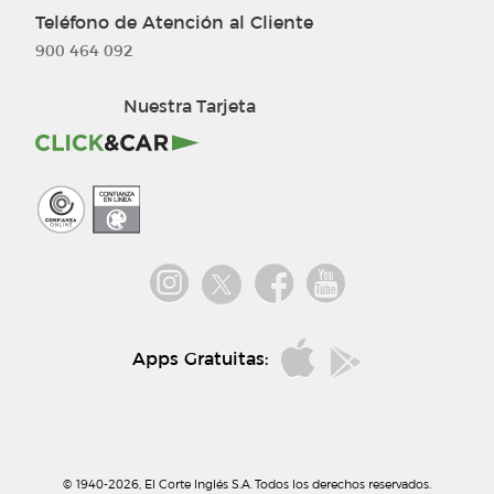
Teléfono de Atención al Cliente
Terminos de uso
Bricor
Información corporativa
900 464 092
Política de privacidad
Primeriti
Nuestra tarjeta
Nuestra Tarjeta
Política de cookies
Bodamás
Tarjeta regalo
Venta de entradas
Aptc Supermercado
Sportown
Marcas Supermercado
Viajes El Corte Inglés
Promoción Repsol
Apps Gratuitas:
Venta a empresas
Trabajar en El Corte Inglés
La Tienda en Casa
Entidades
© 1940-2026, El Corte Inglés S.A. Todos los derechos reservados.
Portugal