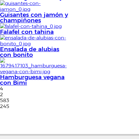
Guisantes con jamón y
champiñones
Falafel con tahina
Ensalada de alubias
con bonito
Hamburguesa vegana
con Bimi
4
2
583
245