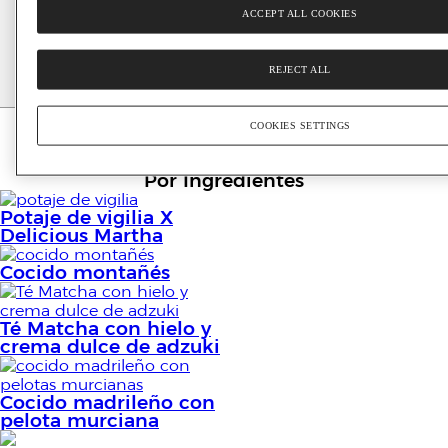
ACCEPT ALL COOKIES
Verduras
Fruta
Arroz
Pasta
Legumbres
REJECT ALL
COOKIES SETTINGS
Legumbres
Por Ingredientes
Potaje de vigilia X
Delicious Martha
Cocido montañés
Té Matcha con hielo y
crema dulce de adzuki
Cocido madrileño con
pelota murciana