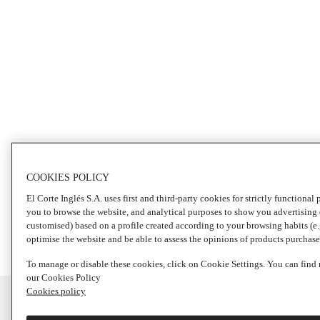
COOKIES POLICY
El Corte Inglés S.A. uses first and third-party cookies for strictly functional
you to browse the website, and analytical purposes to show you advertising
Ensalada de lentejas
customised) based on a profile created according to your browsing habits (e.g
con mandarinas y
optimise the website and be able to assess the opinions of products purchase
alcachofas
To manage or disable these cookies, click on Cookie Settings. You can find
our Cookies Policy
Cookies policy
Pescado
Carne
Pollo