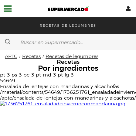
RECETAS DE LEGUMBRES
APTC
Recetas
Recetas de legumbres
Horarios de entrega
Recetas
Por ingredientes
pt-3 ps-3 pe-3 pt-md-3 pt-lg-3
Supermercado
54649
Platos preparados
Ensalada de lentejas con mandarinas y alcachofas
Aptc
/material/contents/54649/1736251761_ensaladadeinvier
/aptc/ensalada-de-lentejas-con-mandarinas-y-alcachofas/
ECO
Nuestras marcas